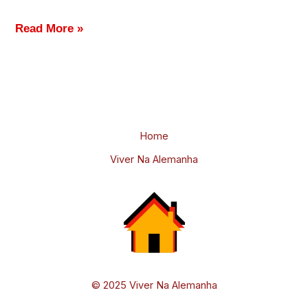
Como
Read More »
funciona
o
sistema
de
saúde
Home
na
Viver Na Alemanha
Alemanha:
guia
para
brasileiros
© 2025 Viver Na Alemanha