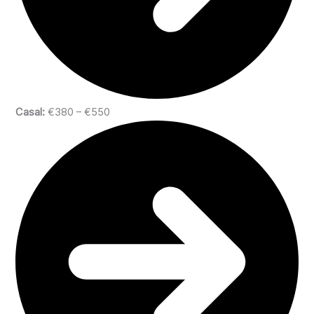
Casal:
€380 – €550