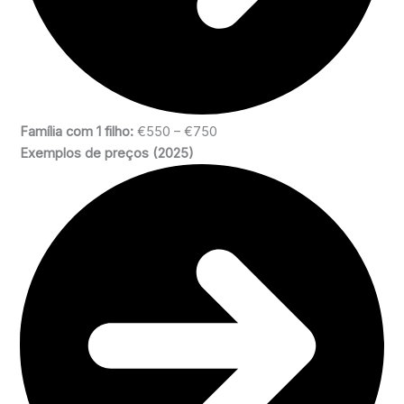
Família com 1 filho:
€550 – €750
Exemplos de preços (2025)