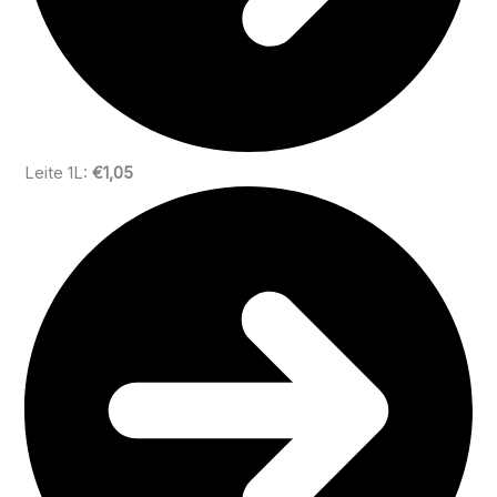
Leite 1L:
€1,05