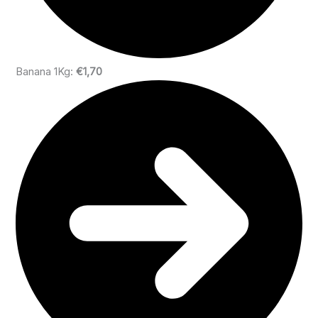
Banana 1Kg:
€1,70