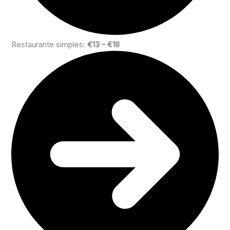
Restaurante simples:
€13 – €18