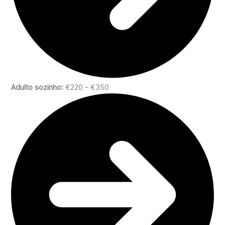
Adulto sozinho:
€220 – €350