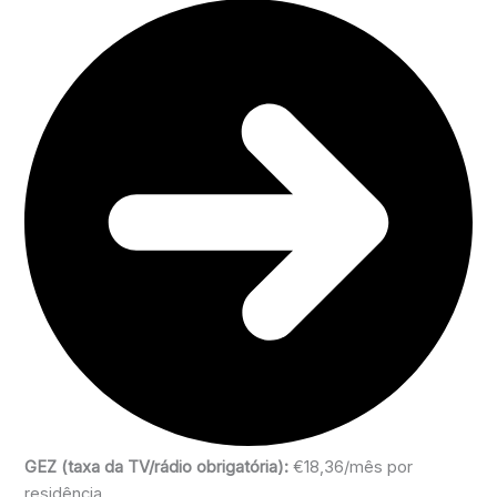
GEZ (taxa da TV/rádio obrigatória):
€18,36/mês por
residência