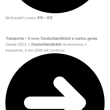
McDonald’s menu:
€10 – €12
Transporte – O novo Deutschlandticket e custos gerais
Desde 2023, o
Deutschlandticket
revolucionou o
transporte, e em 2026 ele continua: