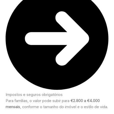
Impostos e seguros obrigatórios
Para famílias, o valor pode subir para
€2.800 a €4.000
mensais
, conforme o tamanho do imóvel e o estilo de vida.