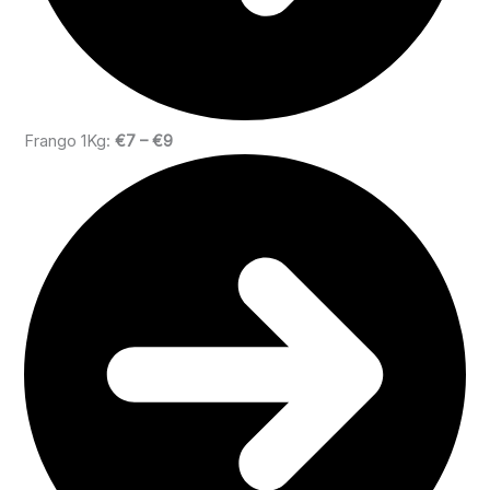
Frango 1Kg:
€7 – €9