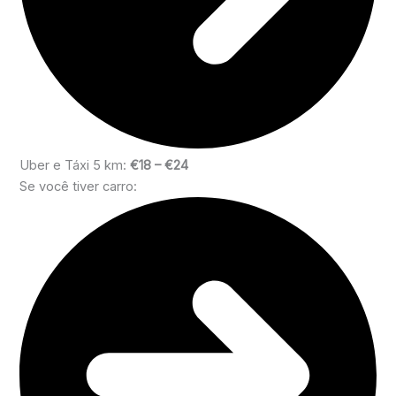
Uber e Táxi 5 km:
€18 – €24
Se você tiver carro: