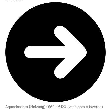
Aquecimento (Heizung):
€60 – €120 (varia com o inverno)