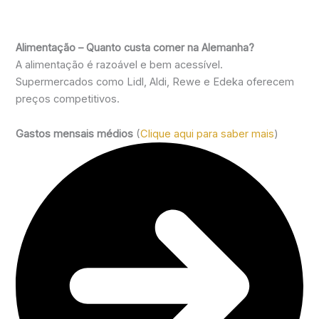
Alimentação – Quanto custa comer na Alemanha?
A alimentação é razoável e bem acessível.
Supermercados como Lidl, Aldi, Rewe e Edeka oferecem
preços competitivos.
Gastos mensais médios
(
Clique aqui para saber mais
)