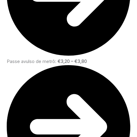
Passe avulso de metrô:
€3,20 – €3,80