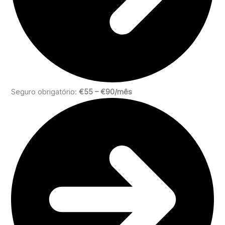
Seguro obrigatório:
€55 – €90/mês