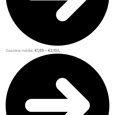
Gasolina média:
€1,65 – €2,10/L