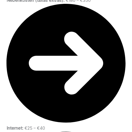
Nebenkosten (taxas extras):
€180 – €350
Internet:
€25 – €40